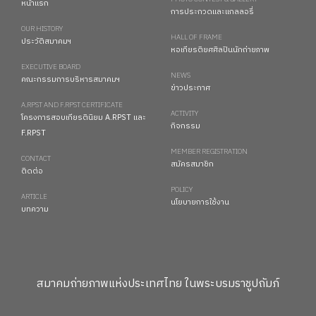
หน้าแรก
การประกวดและแกลลอรี่
OUR HISTORY
HALL OF FRAME
ประวัติสมาคมฯ
หอเกียรติยศศิลปินนักถ่ายภาพ
EXECUTIVE BOARD
NEWS
คณะกรรมการบริหารสมาคมฯ
ข่าวประกาศ
A.RPST AND F.RPST CERTIFICATE
ACTIVITY
โครงการสอบเกียรตินิยม A.RPST และ
กิจกรรม
F.RPST
MEMBER REGISTRATION
CONTACT
สมัครสมาชิก
ติดต่อ
POLICY
ARTICLE
นโยบายการใช้งาน
บทความ
สมาคมถ่ายภาพแห่งประเทศไทย ในพระบรมราชูปถัมภ์