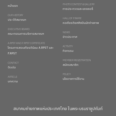
PHOTO CONTEST & GALLERY
หน้าแรก
การประกวดและแกลลอรี่
OUR HISTORY
HALL OF FRAME
ประวัติสมาคมฯ
หอเกียรติยศศิลปินนักถ่ายภาพ
EXECUTIVE BOARD
NEWS
คณะกรรมการบริหารสมาคมฯ
ข่าวประกาศ
A.RPST AND F.RPST CERTIFICATE
ACTIVITY
โครงการสอบเกียรตินิยม A.RPST และ
กิจกรรม
F.RPST
MEMBER REGISTRATION
CONTACT
สมัครสมาชิก
ติดต่อ
POLICY
ARTICLE
นโยบายการใช้งาน
บทความ
สมาคมถ่ายภาพแห่งประเทศไทย ในพระบรมราชูปถัมภ์