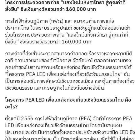
โครงการประกวดภาพถ่าย “แสงใหม่แห่งศรัทธา สู่คุณค่าที่
ยั่งยืน” ชิงเงินรางวัลรวมกว่า 160,000 บาท
การไฟฟ้าส่วนภูมิภาค (กฟภ.) และ สมาคมถ่ายภาพแห่ง
ประเทศไทย ในพระบรมราชูปถัมภ์ ขอเชิญผู้ที่สนใจส่งผลงานเข้า
ร่วมโครงการประกวดภาพถ่าย “แสงใหม่แห่งศรัทธา สู่คุณค่าที่
ยั่งยืน” ชิงเงินรางวัลรวมกว่า 160,000 บาท
ภาพถ่ายที่ส่งเข้าประกวดสามารถถ่ายทอดเรื่องราวหลากหลายมิติ
อาทิ ความสวยงามของทัศนียภาพ อัตลักษณ์ ตลอดจนความทรง
คุณค่าของโบราณสถานหรือแหล่งท่องเที่ยวเชิงวัฒนธรรมภายใต้
"โครงการ PEA LED เพื่อแหล่งท่องเที่ยวเชิงวัฒนธรรมไทย" อัน
เป็นการส่งเสริมภาพลักษณ์เชิงบวกของเมือง กระตุ้นการท่องเที่ยว
เชิงวัฒนธรรม และเศรษฐกิจในท้องถิ่นอย่างยั่งยืน
โครงการ PEA LED เพื่อแหล่งท่องเที่ยวเชิงวัฒนธรรมไทย คือ
อะไร?
ตั้งแต่ปี 2556 การไฟฟ้าส่วนภูมิภาค (PEA) จัดทำโครงการ PEA
LED เพื่อแหล่งท่องเที่ยวเชิงวัฒนธรรมไทย โดยสนับสนุนงบ
ประมาณและดำเนินการติดตั้งหลอดประหยัดพลังงานชนิด LED ซึ่ง
ให้แสงสว่างมากกว่าและเป็นมิตรต่อสิ่งแวดล้อม เพื่อใช้เป็นไฟส่อง