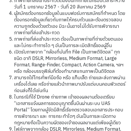
ภาพถ่ายที่ส่งเข้าประกวดต้องบันทึกภายในกรอบเวลาระหว่าง
วันที่ 1 มกราคม 2567 - วันที่ 20 สิงหาคม 2569
ผู้สมัครต้องกรอกข้อมูลในแบบฟอร์มการสมัครที่กำหนด โดย
ต้องกรอกข้อมูลเกี่ยวกับภาพให้ครบถ้วนและต้องตรวจสอบ
ความถูกต้องด้วยตัวเอง มิฉะนั้นอาจไม่ได้รับการพิจารณา
ภาพถ่ายที่ส่งเข้าประกวด
ภาพถ่ายที่ส่งเข้าประกวด ต้องเป็นภาพถ่ายที่ถ่ายด้วยตนเอง
และไม่กระทำการใด ๆ อันเป็นการละเมิดสิทธิ์ของผู้อื่น
เปิดรับภาพจาก “กล้องที่บันทึก File เป็นภาพดิจิตอล” ทุก
ชนิด อาทิ DSLR, Mirrorless, Medium Format, Large
Format, Range-Finder, Compact, Action Camera, ฯลฯ
หรือ กล้องบรรจุฟิล์มที่ต้องทำมาสแกนภาพเป็นดิจิตอล
สามารถใช้โทรศัพท์มือถือ หรือ แท็บเล็ต ถ่ายและส่งภาพผ่าน
เครื่องได้เลย หรือถ่ายแล้วนำภาพมาปรับแต่งบนคอมพิวเตอร์
ก่อนส่งก็ได้เช่นกัน
ในกรณีที่ใช้ Drone ถ่ายภาพ เจ้าของผลงานต้องเตรียม
“เอกสารแจ้งผลการขออนุญาตขึ้นบินผ่านระบบ UAS
Portal” โดยทางผู้จัดมีสิทธิ์เรียกตรวจสอบเอกสารประกอบ
การพิจารณา และ การกระทำใดๆ อันเป็นการละเมิดทาง
กฎหมายถือเป็นความผิดของเจ้าของผลงานแต่เพียงผู้เดียว
ไฟล์ภาพจากกล้อง DSLR, Mirrorless, Medium Format,