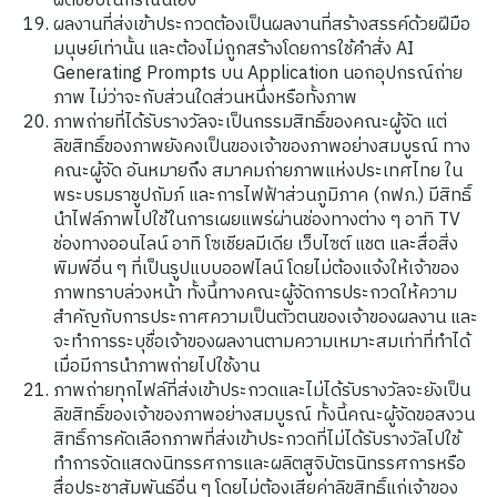
ผิดชอบในกรณีนี้เอง
ผลงานที่ส่งเข้าประกวดต้องเป็นผลงานที่สร้างสรรค์ด้วยฝีมือ
มนุษย์เท่านั้น และต้องไม่ถูกสร้างโดยการใช้คำสั่ง AI
Generating Prompts บน Application นอกอุปกรณ์ถ่าย
ภาพ ไม่ว่าจะกับส่วนใดส่วนหนึ่งหรือทั้งภาพ
ภาพถ่ายที่ได้รับรางวัลจะเป็นกรรมสิทธิ์ของคณะผู้จัด แต่
ลิขสิทธิ์ของภาพยังคงเป็นของเจ้าของภาพอย่างสมบูรณ์ ทาง
คณะผู้จัด อันหมายถึง สมาคมถ่ายภาพแห่งประเทศไทย ใน
พระบรมราชูปถัมภ์ และการไฟฟ้าส่วนภูมิภาค (กฟภ.) มีสิทธิ์
นำไฟล์ภาพไปใช้ในการเผยแพร่ผ่านช่องทางต่าง ๆ อาทิ TV
ช่องทางออนไลน์ อาทิ โซเชียลมีเดีย เว็บไซต์ แชต และสื่อสิ่ง
พิมพ์อื่น ๆ ที่เป็นรูปแบบออฟไลน์ โดยไม่ต้องแจ้งให้เจ้าของ
ภาพทราบล่วงหน้า ทั้งนี้ทางคณะผู้จัดการประกวดให้ความ
สำคัญกับการประกาศความเป็นตัวตนของเจ้าของผลงาน และ
จะทำการระบุชื่อเจ้าของผลงานตามความเหมาะสมเท่าที่ทำได้
เมื่อมีการนำภาพถ่ายไปใช้งาน
ภาพถ่ายทุกไฟล์ที่ส่งเข้าประกวดและไม่ได้รับรางวัลจะยังเป็น
ลิขสิทธิ์ของเจ้าของภาพอย่างสมบูรณ์ ทั้งนี้คณะผู้จัดขอสงวน
สิทธิ์การคัดเลือกภาพที่ส่งเข้าประกวดที่ไม่ได้รับรางวัลไปใช้
ทำการจัดแสดงนิทรรศการและผลิตสูจิบัตรนิทรรศการหรือ
สื่อประชาสัมพันธ์อื่น ๆ โดยไม่ต้องเสียค่าลิขสิทธิ์แก่เจ้าของ