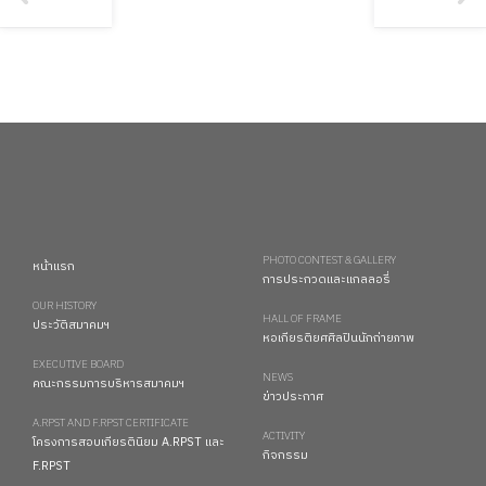
PHOTO CONTEST & GALLERY
หน้าแรก
การประกวดและแกลลอรี่
OUR HISTORY
HALL OF FRAME
ประวัติสมาคมฯ
หอเกียรติยศศิลปินนักถ่ายภาพ
EXECUTIVE BOARD
NEWS
คณะกรรมการบริหารสมาคมฯ
ข่าวประกาศ
A.RPST AND F.RPST CERTIFICATE
ACTIVITY
โครงการสอบเกียรตินิยม A.RPST และ
กิจกรรม
F.RPST