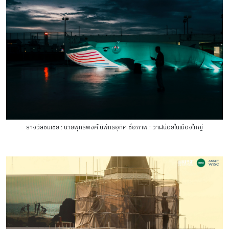
รางวัลชมเชย : นายพุทธิพงศ์ นิพัทธอุทิศ ชื่อภาพ : วาฬน้อยในเมืองใหญ่