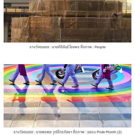
รางวัลชมเชย : นายคีรีขันธ์ ไชยพร ชื่อภาพ : People
รางวัลชมเชย : นายพรพล วุฒิไกรกัลยา ชื่อภาพ : ฉลอง Pride Month (2)