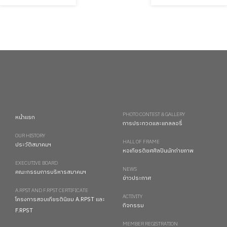
PHOTO CONTEST & GALLERY
หน้าแรก
การประกวดและแกลลอรี่
OUR HISTORY
HALL OF FRAME
ประวัติสมาคมฯ
หอเกียรติยศศิลปินนักถ่ายภาพ
EXECUTIVE BOARD
NEWS
คณะกรรมการบริหารสมาคมฯ
ข่าวประกาศ
A.RPST AND F.RPST CERTIFICATE
ACTIVITY
โครงการสอบเกียรตินิยม A.RPST และ
กิจกรรม
F.RPST
MEMBER REGISTRATION