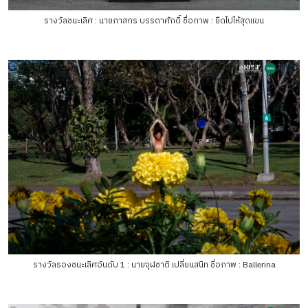
รางวัลชนะเลิศ : นายภาสกร บรรดาศักดิ์ ชื่อภาพ : ยืดไปให้สุดแขน
รางวัลรองชนะเลิศอันดับ 1 : นายจุฬชาติ เปลี่ยนสนิท ชื่อภาพ : Ballerina