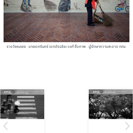
รางวัลชมเชย : นายเอกรินทร์ เอกอัจฉริยะวงศ์ ชื่อภาพ : ผู้รักษาความสะอาด กทม.