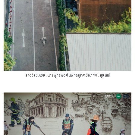
รางวัลชมเชย : นายพุทธิพงศ์ นิพัทธอุทิศ ชื่อภาพ : สุข เสรี