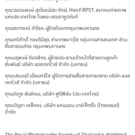
คุณวรรณพงษ์ สุรโรจน์ประจักษ์, Hon.F.RPST, สมาคมถ่ายภาพ
แห่งประเทศไทย ในพระบรมราชูปถัมภ์
คุณชยากรณ์ กำโชค, ผู้ช่วยโฆษกกรุงเทพมหานคร
คุณศรีศักดิ์ ทองดีมีสุข, ช่างภาพอาวุโส กลุ่มงานสารสนเทศ ส่วน
สื่อสารองค์กร กรุงเทพมหานคร
คุณมรุพงษ์ กิจกสิกร, ผู้ช่วยประธานเจ้าหน้าที่สายงานลูกค้า
สัมพันธ์ บริษัท แอสเซทไวส์ จำกัด (มหาชน)
คุณเปรมฤดี เอี่ยมศรีใส ผู้จัดการฝ่ายสื่อสารการตลาด บริษัท แอส
เซทไวส์ จำกัด (มหาชน)
คุณอังกูร สังข์ทอง, บริษัท ฟูจิฟิล์ม (ประเทศไทย)
คุณบัญชา เหล็กคง, บริษัท แคนนอน มาร์เก็ตติ้ง (ไทยแลนด์)
จำกัด
.