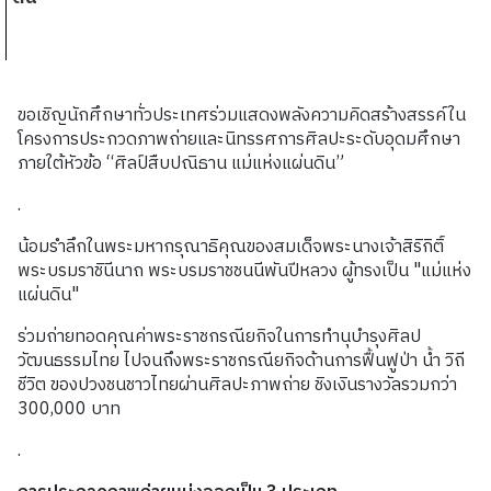
ขอเชิญนักศึกษาทั่วประเทศร่วมแสดงพลังความคิดสร้างสรรค์ใน
โครงการประกวดภาพถ่ายและนิทรรศการศิลปะระดับอุดมศึกษา
ภายใต้หัวข้อ “ศิลป์สืบปณิธาน แม่แห่งแผ่นดิน”
.
น้อมรำลึกในพระมหากรุณาธิคุณของสมเด็จพระนางเจ้าสิริกิติ์
พระบรมราชินีนาถ พระบรมราชชนนีพันปีหลวง ผู้ทรงเป็น "แม่แห่ง
แผ่นดิน"
ร่วมถ่ายทอดคุณค่าพระราชกรณียกิจในการทำนุบำรุงศิลป
วัฒนธรรมไทย ไปจนถึงพระราชกรณียกิจด้านการฟื้นฟูป่า น้ำ วิถี
ชีวิต ของปวงชนชาวไทยผ่านศิลปะภาพถ่าย ชิงเงินรางวัลรวมกว่า
300,000 บาท
.