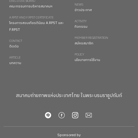
EXECUTIVE BOARD
NEWS
คณะกรรมการบริหารสมาคมฯ
ข่าวประกาศ
A.RPST AND F.RPST CERTIFICATE
ACTIVITY
โครงการสอบเกียรตินิยม A.RPST และ
กิจกรรม
F.RPST
MEMBER REGISTRATION
CONTACT
สมัครสมาชิก
ติดต่อ
POLICY
ARTICLE
นโยบายการใช้งาน
บทความ
สมาคมถ่ายภาพแห่งประเทศไทย ในพระบรมราชูปถัมภ์
Sponsored by