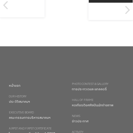
PHOTO CONTEST & GALLERY
หน้าแรก
การประกวดและแกลลอรี่
OUR HISTORY
HALL OF FRAME
ประวัติสมาคมฯ
หอเกียรติยศศิลปินนักถ่ายภาพ
EXECUTIVE BOARD
NEWS
คณะกรรมการบริหารสมาคมฯ
ข่าวประกาศ
A.RPST AND F.RPST CERTIFICATE
ACTIVITY