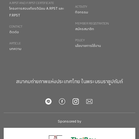
A.RPST AND F.RPST CERTIFICATE
ACTIVITY
โครงการสอบเกียรตินิยม A.RPST และ
กิจกรรม
F.RPST
MEMBER REGISTRATION
CONTACT
สมัครสมาชิก
ติดต่อ
POLICY
ARTICLE
นโยบายการใช้งาน
บทความ
สมาคมถ่ายภาพแห่งประเทศไทย ในพระบรมราชูปถัมภ์
Sponsored by