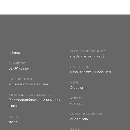
PHOTO CONTEST & GALLERY
หน้าแรก
การประกวดและแกลลอรี่
OUR HISTORY
HALL OF FRAME
ประวัติสมาคมฯ
หอเกียรติยศศิลปินนักถ่ายภาพ
EXECUTIVE BOARD
NEWS
คณะกรรมการบริหารสมาคมฯ
ข่าวประกาศ
A.RPST AND F.RPST CERTIFICATE
ACTIVITY
โครงการสอบเกียรตินิยม A.RPST และ
กิจกรรม
F.RPST
MEMBER REGISTRATION
CONTACT
สมัครสมาชิก
ติดต่อ
POLICY