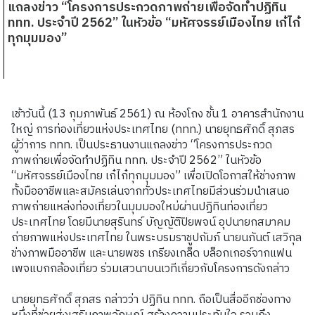
แถลงข่าว “โครงการประกวดภาพถ่ายเพื่อจัดทำปฏิทิน
ททท. ประจำปี 2562” ในหัวข้อ “มหัศจรรย์เมืองไทย เก๋ไก๋
ทุกมุมมอง”
เช้าวันนี้ (13 กุมภาพันธ์ 2561) ณ ห้องโถง ชั้น 1 อาคารสำนักงาน
ใหญ่ การท่องเที่ยวแห่งประเทศไทย (ททท.) นายยุทธศักดิ์ สุภสร
ผู้ว่าการ ททท. เป็นประธานงานแถลงข่าว “โครงการประกวด
ภาพถ่ายเพื่อจัดทำปฏิทิน ททท. ประจำปี 2562” ในหัวข้อ
“มหัศจรรย์เมืองไทย เก๋ไก๋ทุกมุมมอง” เพื่อเปิดโอกาสให้ช่างภาพ
ทั้งมืออาชีพและสมัครเล่นจากทั่วประเทศไทยมีส่วนร่วมนำเสนอ
ภาพถ่ายแหล่งท่องเที่ยวในมุมมองใหม่ผ่านปฏิทินท่องเที่ยว
ประเทศไทย โดยมีนายสุรินทร์ บัญญัติปิยพจน์ อุปนายกสมาคม
ถ่ายภาพแห่งประเทศไทย ในพระบรมราชูปถัมภ์ นายนภันต์ เสวิกุล
ช่างภาพมืออาชีพ และนายพชร เกรียงเกล็ด บล็อกเกอร์จากแฟน
เพจแบกกล้องเที่ยว ร่วมเสวนาบนเวทีเกี่ยวกับโครงการดังกล่าว
นายยุทธศักดิ์ สุภสร กล่าวว่า ปฏิทิน ททท. ถือเป็นสื่ออีกช่องทาง