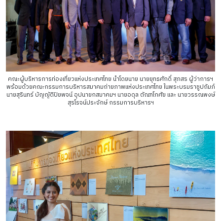
คณะผู้บริหารการท่องเที่ยวแห่งประเทศไทย นำโดยนาย นายยุทธศักดิ์ สุภสร ผู้ว่าการฯ
พร้อมด้วยคณะกรรมการบริหารสมาคมถ่ายภาพแห่งประเทศไทย ในพระบรมราชูปถัมภ์
นายสุรินทร์ บัญญัติปิยพจน์ อุปนายกสมาคมฯ นายอดุล ตัณฑโกศัย และ นายวรรณพงษ์
สุรโรจน์ประจักษ์ กรรมการบริหารฯ