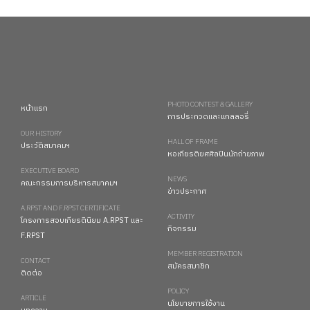
PHOTO CONTEST & GALLERY
หน้าแรก
การประกวดและแกลลอรี่
OUR HISTORY
HALL OF FRAME
ประวัติสมาคมฯ
หอเกียรติยศศิลปินนักถ่ายภาพ
EXECUTIVE BOARD
NEWS
คณะกรรมการบริหารสมาคมฯ
ข่าวประกาศ
A.RPST AND F.RPST CERTIFICATE
ACTIVITY
โครงการสอบเกียรตินิยม A.RPST และ
กิจกรรม
F.RPST
MEMBER REGISTRATION
CONTACT
สมัครสมาชิก
ติดต่อ
POLICY
ARTICLE
นโยบายการใช้งาน