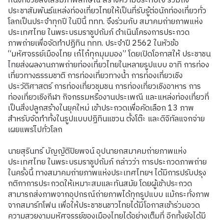
หนึ่งที่ช่วยส่งเสริมภาพลักษณ์ สร้างความประทับใจ รวมถึง
ประชาสัมพันธ์แหล่งท่องเที่ยวไทยให้เป็นที่รับรู้ต่อนักท่องเที่ยวทั่ว
โลกเป็นประจำทุกปี ในปีนี้ ททท. จึงร่วมกับ สมาคมถ่ายภาพแห่ง
ประเทศไทย ในพระบรมราชูปถัมภ์ ดำเนินโครงการประกวด
ภาพถ่ายเพื่อจัดทำปฏิทิน ททท. ประจำปี 2562 ในหัวข้อ
“มหัศจรรย์เมืองไทย เก๋ไก๋ทุกมุมมอง” โดยเปิดโอกาสให้ ประชาชน
ไทยส่งผลงานภาพถ่ายท่องเที่ยวไทยในหลายรูปแบบ อาทิ การท่อง
เที่ยวทางธรรมชาติ การท่องเที่ยวทางน้ำ การท่องเที่ยวเชิง
ประวัติศาสตร์ การท่องเที่ยวชุมชน การท่องเที่ยวเชิงอาหาร การ
ท่องเที่ยวเชิงกีฬา กิจกรรมหรืองานประเพณี และแหล่งท่องเที่ยวที่
เป็นสิ่งปลูกสร้างในยุคใหม่ เข้าประกวดเพื่อคัดเลือก 13 ภาพ
สำหรับจัดทำทั้งในรูปแบบปฏิทินแขวน ตั้งโต๊ะ และดิจิทัลแจกจ่าย
เผยแพร่ไปทั่วโลก
นายสุรินทร์ บัญญัติปิยพจน์ อุปนายกสมาคมถ่ายภาพแห่ง
ประเทศไทย ในพระบรมราชูปถัมภ์ กล่าวว่า การประกวดภาพถ่าย
ในครั้งนี้ ทางสมาคมถ่ายภาพแห่งประเทศไทยฯ ได้มีการปรับปรุง
กติกาการประกวดให้เหมาะสมและทันสมัย โดยผู้เข้าประกวด
สามารถส่งภาพจากอุปกรณ์ถ่ายภาพได้ทุกรูปแบบ แม้กระทั่งภาพ
จากสมาร์ทโฟน เพื่อให้ประชาชนชาวไทยได้มีโอกาสเข้าร่วมอวด
ความสวยงามมหัศจรรย์ของเมืองไทยได้อย่างเต็มที่ อีกทั้งยังได้มี