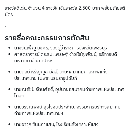
รางวัลดีเด่น จำนวน 4 รางวัล เงินรางวัล 2,500 บาท พร้อมเกียรติ
บัตร
.
รายชื่อคณะกรรมการตัดสิน
นางวันเพ็ญ มังศรี, รองผู้ว่าราชการจังหวัดเพชรบุรี
ศาสตราจารย์ ดร.ธนะเศรษฐ์ ง้าวหิรัญพัฒน์, อธิการบดี
มหาวิทยาลัยศิลปากร
นายตุลย์ หิรัญญลาวัลย์, นายกสมาคมถ่ายภาพแห่ง
ประเทศไทย ในพระบรมราชูปถัมภ์
นายณภัชป์ รัตนศักดิ์, อุปนายกสมาคมถ่ายภาพแห่งประเทศ
ไทยฯ
นายวรรณพงษ์ สุรโรจน์ประจักษ์, กรรมการบริหารสมาคม
ถ่ายภาพแห่งประเทศไทยฯ
นายอาวุธ ชินนภาแสน, โรงเรียนสังเคราะห์แสง