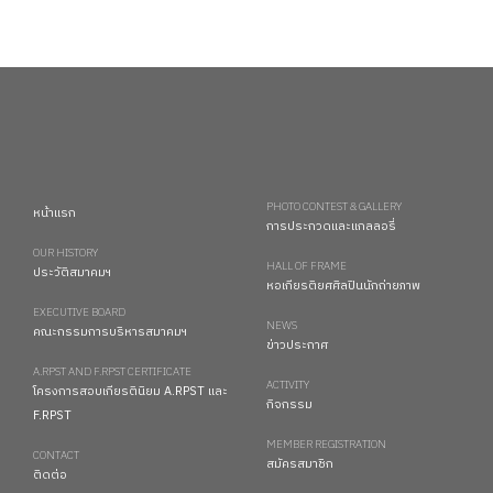
PHOTO CONTEST & GALLERY
หน้าแรก
การประกวดและแกลลอรี่
OUR HISTORY
HALL OF FRAME
ประวัติสมาคมฯ
หอเกียรติยศศิลปินนักถ่ายภาพ
EXECUTIVE BOARD
NEWS
คณะกรรมการบริหารสมาคมฯ
ข่าวประกาศ
A.RPST AND F.RPST CERTIFICATE
ACTIVITY
โครงการสอบเกียรตินิยม A.RPST และ
กิจกรรม
F.RPST
MEMBER REGISTRATION
CONTACT
สมัครสมาชิก
ติดต่อ